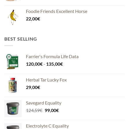
Foodie Friends Excellent Horse
22,00
€
BEST SELLING
Farrier's Formula Life Data
Fascia
120,00
€
-
135,00
€
di
prezzo:
Herbal Tar Lucky Fox
da
29,00
€
120,00€
a
135,00€
Savegard Equality
Il
Il
124,59
€
99,00
€
prezzo
prezzo
originale
attuale
Electrolyte C Equality
era:
è: