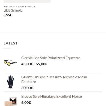
BISCOTTI E SUPPLEMENTI
Likit Granola
8,95
€
LATEST
Occhiali da Sole Polarizzati Equestro
Fascia
45,00
€
-
55,00
€
di
prezzo:
Guanti Unisex in Tessuto Tecnico e Mesh
da
Equestro
45,00€
30,00
€
a
55,00€
Blocco Sale Himalaya Excellent Horse
6,00
€