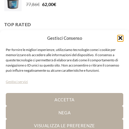
Il
Il
77,86
€
62,00
€
124,59€.
99,00€.
prezzo
prezzo
originale
attuale
era:
è:
TOP RATED
77,86€.
62,00€.
Gestisci Consenso
Burro Arancio Calendula Officinalis
Il
Il
13,99
€
12,00
€
Per fornire le migliori esperienze, utilizziamo tecnologie come i cookie per
memorizzare e/o accedere alle informazioni del dispositivo. Il consenso a
prezzo
prezzo
queste tecnologie ci permetterà di elaborare dati come il comportamento di
originale
attuale
Ribes Horse Nbf Lanes
navigazione o ID unici su questo sito. Non acconsentire o ritirare il consenso
era:
è:
può influire negativamente su alcune caratteristiche e funzioni.
Il
Il
200,00
€
170,00
€
13,99€.
12,00€.
prezzo
prezzo
Gestisci servizi
originale
attuale
Grasso Giallo Hoof Care Equiforshop
era:
è:
Fascia
17,00
€
-
75,00
€
200,00€.
170,00€.
ACCETTA
di
prezzo:
NEGA
da
17,00€
Visa
PayPal
Stripe
MasterCard
Cash
VISUALIZZA LE PREFERENZE
a