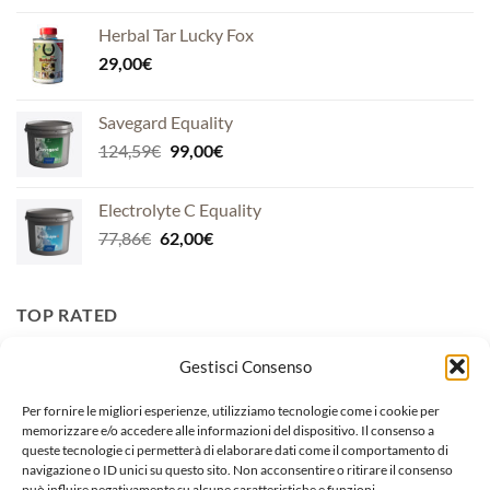
prezzo:
Herbal Tar Lucky Fox
da
29,00
€
120,00€
a
135,00€
Savegard Equality
Il
Il
124,59
€
99,00
€
prezzo
prezzo
originale
attuale
Electrolyte C Equality
era:
è:
Il
Il
77,86
€
62,00
€
124,59€.
99,00€.
prezzo
prezzo
originale
attuale
era:
è:
TOP RATED
77,86€.
62,00€.
Gestisci Consenso
Burro Arancio Calendula Officinalis
Il
Il
13,99
€
12,00
€
Per fornire le migliori esperienze, utilizziamo tecnologie come i cookie per
prezzo
prezzo
memorizzare e/o accedere alle informazioni del dispositivo. Il consenso a
queste tecnologie ci permetterà di elaborare dati come il comportamento di
originale
attuale
Ribes Horse Nbf Lanes
navigazione o ID unici su questo sito. Non acconsentire o ritirare il consenso
era:
è:
può influire negativamente su alcune caratteristiche e funzioni.