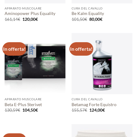
APPARATO MUSCOLARE
CURA DEL CAVALLO
Aminopower Plus Equality
Be Kalm Equality
Il
Il
Il
Il
161,14
€
120,00
€
101,50
€
80,00
€
prezzo
prezzo
prezzo
prezzo
originale
attuale
originale
attuale
era:
è:
era:
è:
161,14€.
120,00€.
101,50€.
80,00€.
In offerta!
In offerta!
APPARATO MUSCOLARE
CURA DEL CAVALLO
Beta E-Plus Sterivet
Betamag Forte Equistro
Il
Il
Il
Il
130,59
€
104,50
€
155,57
€
124,00
€
prezzo
prezzo
prezzo
prezzo
originale
attuale
originale
attuale
era:
è:
era:
è:
130,59€.
104,50€.
155,57€.
124,00€.