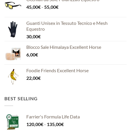
Fascia
45,00
€
-
55,00
€
di
prezzo:
Guanti Unisex in Tessuto Tecnico e Mesh
da
Equestro
45,00€
30,00
€
a
55,00€
Blocco Sale Himalaya Excellent Horse
6,00
€
Foodie Friends Excellent Horse
22,00
€
BEST SELLING
Farrier's Formula Life Data
Fascia
120,00
€
-
135,00
€
di