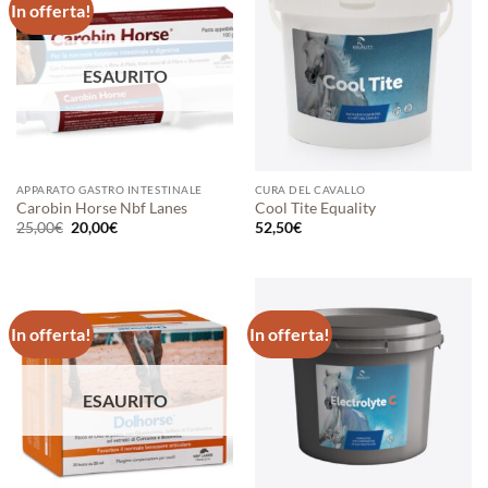
In offerta!
ESAURITO
APPARATO GASTRO INTESTINALE
CURA DEL CAVALLO
Carobin Horse Nbf Lanes
Cool Tite Equality
Il
Il
25,00
€
20,00
€
52,50
€
prezzo
prezzo
originale
attuale
era:
è:
25,00€.
20,00€.
In offerta!
In offerta!
ESAURITO