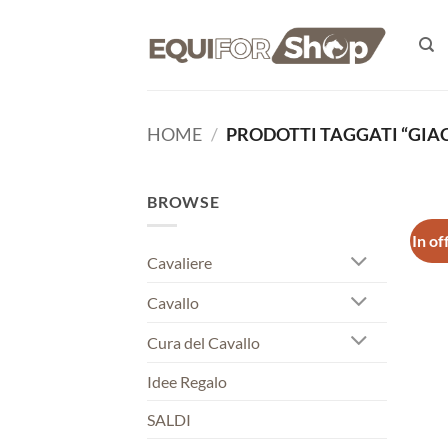
Salta
ai
contenuti
HOME
/
PRODOTTI TAGGATI “GIA
BROWSE
In of
Cavaliere
Cavallo
Cura del Cavallo
Idee Regalo
SALDI