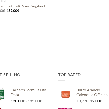
LIERE
ca Imbottita KLVam Kingsland
Il
Il
00
€
159,00
€
prezzo
prezzo
originale
attuale
era:
è:
199,00€.
159,00€.
T SELLING
TOP RATED
Farrier's Formula Life
Burro Arancio
Data
Calendula Officinal
Fascia
Il
Il
120,00
€
-
135,00
€
13,99
€
12,00
€
di
prezzo
pre