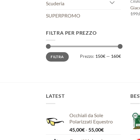
CAVA
Scuderia
Giac
199,
SUPERPROMO
FILTRA PER PREZZO
Prezzo
Prezzo
Prezzo:
150€
—
160€
FILTRA
Min
Max
LATEST
BES
Occhiali da Sole
Polarizzati Equestro
Fascia
45,00
€
-
55,00
€
di