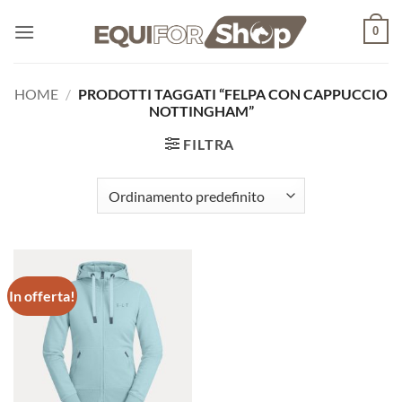
Salta
0
ai
contenuti
HOME
/
PRODOTTI TAGGATI “FELPA CON CAPPUCCIO
NOTTINGHAM”
FILTRA
In offerta!