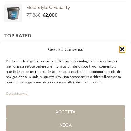
originale
attuale
Electrolyte C Equality
era:
è:
Il
Il
77,86
€
62,00
€
124,59€.
99,00€.
prezzo
prezzo
originale
attuale
era:
è:
TOP RATED
77,86€.
62,00€.
Gestisci Consenso
Burro Arancio Calendula Officinalis
Il
Il
13,99
€
12,00
€
Per fornire le migliori esperienze, utilizziamo tecnologie come i cookie per
prezzo
prezzo
memorizzare e/o accedere alle informazioni del dispositivo. Il consenso a
queste tecnologie ci permetterà di elaborare dati come il comportamento di
originale
attuale
Ribes Horse Nbf Lanes
navigazione o ID unici su questo sito. Non acconsentire o ritirare il consenso
era:
è:
può influire negativamente su alcune caratteristiche e funzioni.
Il
Il
200,00
€
170,00
€
13,99€.
12,00€.
prezzo
prezzo
Gestisci servizi
originale
attuale
Grasso Giallo Hoof Care Equiforshop
era:
è:
Fascia
17,00
€
-
75,00
€
200,00€.
170,00€.
ACCETTA
di
prezzo:
NEGA
da