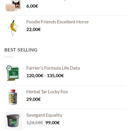
6,00
€
Foodie Friends Excellent Horse
22,00
€
BEST SELLING
Farrier's Formula Life Data
Fascia
120,00
€
-
135,00
€
di
prezzo:
Herbal Tar Lucky Fox
da
29,00
€
120,00€
a
135,00€
Savegard Equality
Il
Il
124,59
€
99,00
€
prezzo
prezzo