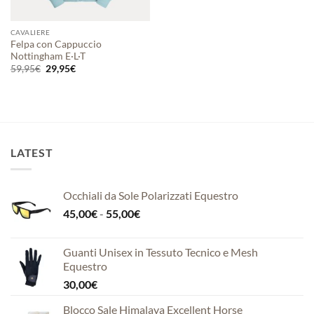
CAVALIERE
Felpa con Cappuccio
Nottingham E·L·T
Il
Il
59,95
€
29,95
€
prezzo
prezzo
originale
attuale
era:
è:
59,95€.
29,95€.
LATEST
Occhiali da Sole Polarizzati Equestro
Fascia
45,00
€
-
55,00
€
di
prezzo:
Guanti Unisex in Tessuto Tecnico e Mesh
da
Equestro
45,00€
30,00
€
a
55,00€
Blocco Sale Himalaya Excellent Horse