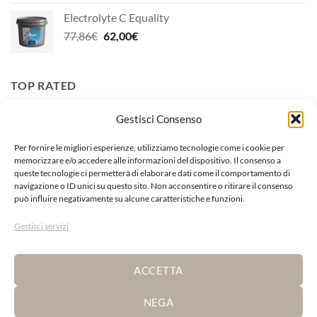
originale
attuale
Electrolyte C Equality
era:
è:
Il
Il
77,86
€
62,00
€
124,59€.
99,00€.
prezzo
prezzo
originale
attuale
era:
è:
TOP RATED
77,86€.
62,00€.
Gestisci Consenso
Burro Arancio Calendula Officinalis
Il
Il
13,99
€
12,00
€
Per fornire le migliori esperienze, utilizziamo tecnologie come i cookie per
prezzo
prezzo
memorizzare e/o accedere alle informazioni del dispositivo. Il consenso a
queste tecnologie ci permetterà di elaborare dati come il comportamento di
originale
attuale
Ribes Horse Nbf Lanes
navigazione o ID unici su questo sito. Non acconsentire o ritirare il consenso
era:
è:
può influire negativamente su alcune caratteristiche e funzioni.
Il
Il
200,00
€
170,00
€
13,99€.
12,00€.
prezzo
prezzo
Gestisci servizi
originale
attuale
Grasso Giallo Hoof Care Equiforshop
era:
è:
Fascia
17,00
€
-
75,00
€
200,00€.
170,00€.
ACCETTA
di
prezzo:
NEGA
da