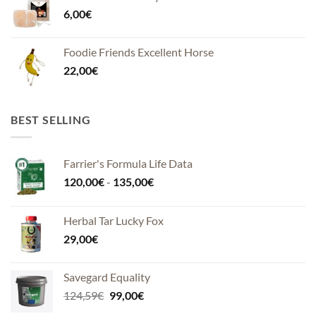
6,00
€
Foodie Friends Excellent Horse
22,00
€
BEST SELLING
Farrier's Formula Life Data
Fascia
120,00
€
-
135,00
€
di
prezzo:
Herbal Tar Lucky Fox
da
29,00
€
120,00€
a
135,00€
Savegard Equality
Il
Il
124,59
€
99,00
€
prezzo
prezzo