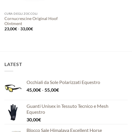
CURA DEGLI ZOCCOLI
Cornucrescine Original Hoof
Ointment
Fascia
23,00
€
-
33,00
€
di
prezzo:
da
23,00€
a
33,00€
LATEST
Occhiali da Sole Polarizzati Equestro
Fascia
45,00
€
-
55,00
€
di
prezzo:
Guanti Unisex in Tessuto Tecnico e Mesh
da
Equestro
45,00€
30,00
€
a
55,00€
Blocco Sale Himalaya Excellent Horse